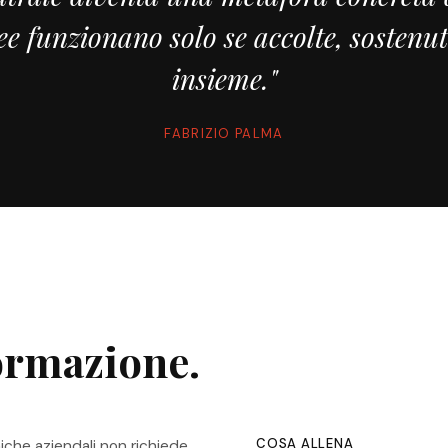
ee funzionano solo se accolte, sostenu
insieme."
FABRIZIO PALMA
formazione.
COSA ALLENA
miche aziendali non richiede