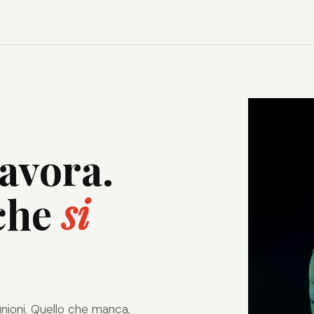
lavora.
che
si
nioni. Quello che manca,