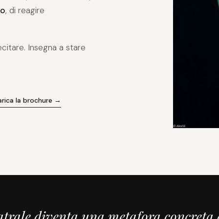
ro
, di reagire
ecitare. Insegna a stare
arica la brochure →
eatrale diventa una metafora concreta 