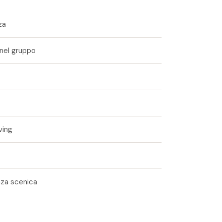
za
 nel gruppo
ving
nza scenica