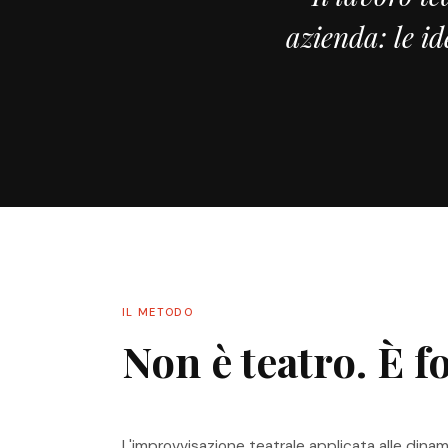
azienda: le id
IL METODO
Non è teatro. È 
L'improvvisazione teatrale applicata alle dina