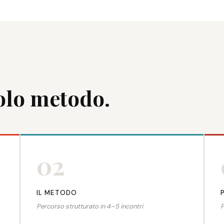
olo metodo.
02
IL METODO
Percorso strutturato in 4–5 incontri
P