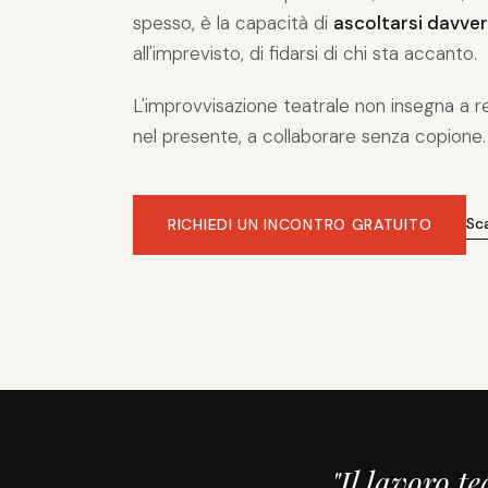
spesso, è la capacità di
ascoltarsi davve
all'imprevisto, di fidarsi di chi sta accanto.
L'improvvisazione teatrale non insegna a r
nel presente, a collaborare senza copione.
Sc
RICHIEDI UN INCONTRO GRATUITO
"Il lavoro t